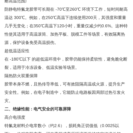
耐高温范围广
防静电特氟龙胶带可长期在 -70℃至260℃ 环境下工作，短时间耐高
温达 300℃。例如，在250℃高温下连续使用200天，其强度和重量
几乎无变化；在350℃高温下120小时，重量仅减少约0.6%。这种特
性使其适用于高温滚筒、加热平板、脱模工件等场景，有效隔离热
源，保护设备免受高温损伤。
超低温适应性
在 -180℃以下 的超低温环境中，胶带仍能保持柔软性，避免脆化断
裂，适用于冷冻设备、低温实验等场景。
隔热防火双重保障
胶带本身不燃，且热传导率低，可有效阻隔高温或火源，提升生产
安全性。例如，在电子制造中，它能防止电路板因局部过热引发火
灾。
二、绝缘性能：电气安全的可靠屏障
高介电强度
特氟龙材料介电常数小（约2.6），损耗角正切值低（0.0025以