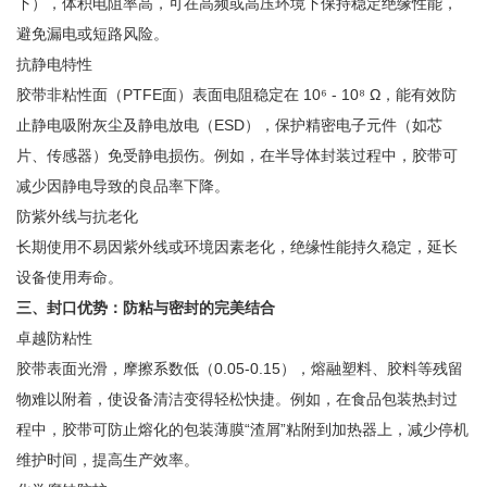
下），体积电阻率高，可在高频或高压环境下保持稳定绝缘性能，
避免漏电或短路风险。
抗静电特性
胶带非粘性面（PTFE面）表面电阻稳定在 10⁶ - 10⁸ Ω，能有效防
止静电吸附灰尘及静电放电（ESD），保护精密电子元件（如芯
片、传感器）免受静电损伤。例如，在半导体封装过程中，胶带可
减少因静电导致的良品率下降。
防紫外线与抗老化
长期使用不易因紫外线或环境因素老化，绝缘性能持久稳定，延长
设备使用寿命。
三、封口优势：防粘与密封的完美结合
卓越防粘性
胶带表面光滑，摩擦系数低（0.05-0.15），熔融塑料、胶料等残留
物难以附着，使设备清洁变得轻松快捷。例如，在食品包装热封过
程中，胶带可防止熔化的包装薄膜“渣屑”粘附到加热器上，减少停机
维护时间，提高生产效率。