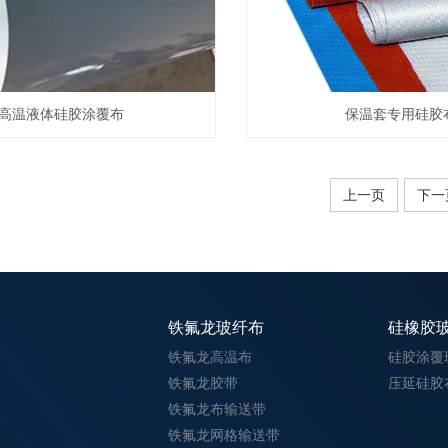
高温液体硅胶涂覆布
保温套专用硅胶
上一页
下一
铁氟龙玻纤布
硅橡胶
铁氟龙高温布
硅胶涂覆
铁氟龙胶带
压延硅胶
铁氟龙布输送带
铁氟龙网格输送带