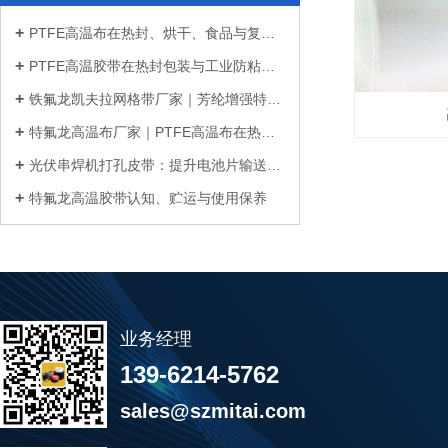
PTFE高温布在热封、烘干、食品与复合材...
PTFE高温胶带在热封包装与工业防粘中的...
铁氟龙凯夫拉网格带厂家｜芳纶增强特氟...
特氟龙高温布厂家｜PTFE高温布在热封、...
光伏串焊机打孔皮带：提升电池片输送稳...
特氟龙高温胶带认知、贮运与使用保养
业务经理
139-6214-5762
sales@szmitai.com